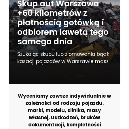
Skup aut Warszawa
+60 kilometrów z
płatnością gotówką i
odbiorem lawetą tego
samego dnia
Szukając skupu lub złomowania bądź
kasacji pojazdów w Warszawie masz
…
Wyceniamy zawsze indywidualnie w
zależności od rodzaju pojazdu,
marki, modelu, silnika, masy
własnej, uszkodzeń, braków
dokumentacji, kompletności