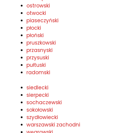
ostrowski
otwocki
piaseczyński
płocki
płoński
pruszkowski
przasnyski
przysuski
pułtuski
radomski
siedlecki
sierpecki
sochaczewski
sokołowski
szydłowiecki
warszawski zachodni
węgrowski