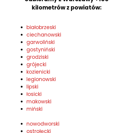
kilometrów z powiatów:
białobrzeski
ciechanowski
garwoliński
gostyniński
grodziski
grójecki
kozienicki
legionowski
lipski
łosicki
makowski
miński
nowodworski
ostrołęcki