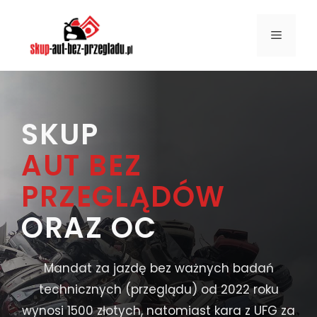
Przejdź
do
MENU
treści
SKUP
AUT BEZ
PRZEGLĄDÓW
ORAZ OC
Mandat za jazdę bez ważnych badań
technicznych (przeglądu) od 2022 roku
wynosi 1500 złotych, natomiast kara z UFG za