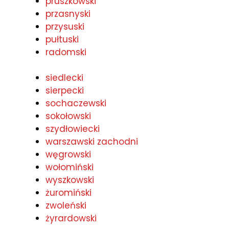
pruszkowski
przasnyski
przysuski
pułtuski
radomski
siedlecki
sierpecki
sochaczewski
sokołowski
szydłowiecki
warszawski zachodni
węgrowski
wołomiński
wyszkowski
żuromiński
zwoleński
żyrardowski