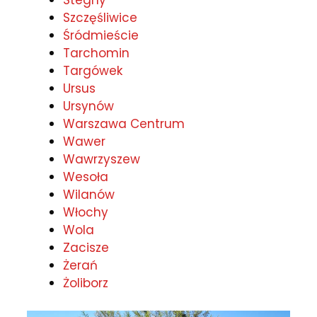
Stegny
Szczęśliwice
Śródmieście
Tarchomin
Targówek
Ursus
Ursynów
Warszawa Centrum
Wawer
Wawrzyszew
Wesoła
Wilanów
Włochy
Wola
Zacisze
Żerań
Żoliborz