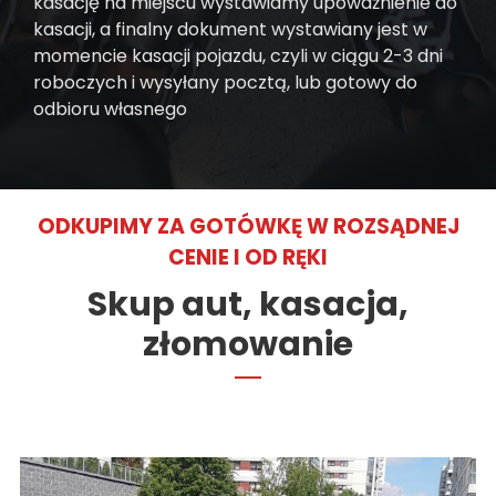
kasację na miejscu wystawiamy upoważnienie do
kasacji, a finalny dokument wystawiany jest w
momencie kasacji pojazdu, czyli w ciągu 2-3 dni
roboczych i wysyłany pocztą, lub gotowy do
odbioru własnego
ODKUPIMY ZA GOTÓWKĘ W ROZSĄDNEJ
CENIE I OD RĘKI
Skup aut, kasacja,
złomowanie