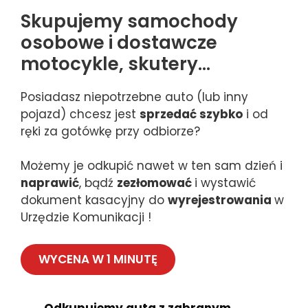
Skupujemy samochody
osobowe i dostawcze
motocykle, skutery…
Posiadasz niepotrzebne auto (lub inny
pojazd) chcesz jest
sprzedać szybko
i od
ręki za gotówkę przy odbiorze?
Możemy je odkupić nawet w ten sam dzień i
naprawić
, bądź
zezłomować
i wystawić
dokument kasacyjny do
wyrejestrowania
w
Urzędzie Komunikacji !
WYCENA W 1 MINUTĘ
Odkupujemy auta z zabranym