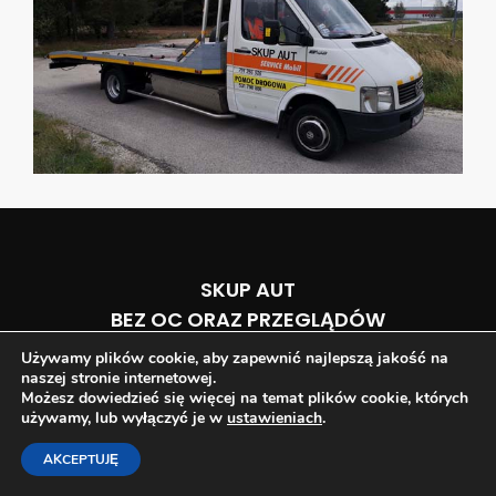
SKUP AUT
BEZ OC ORAZ PRZEGLĄDÓW
Używamy plików cookie, aby zapewnić najlepszą jakość na
naszej stronie internetowej.
ZAWSZE UCZCIWIE > SOLIDNIE > SPRAWNIE
Możesz dowiedzieć się więcej na temat plików cookie, których
używamy, lub wyłączyć je w
ustawieniach
.
576 116 146
AKCEPTUJĘ