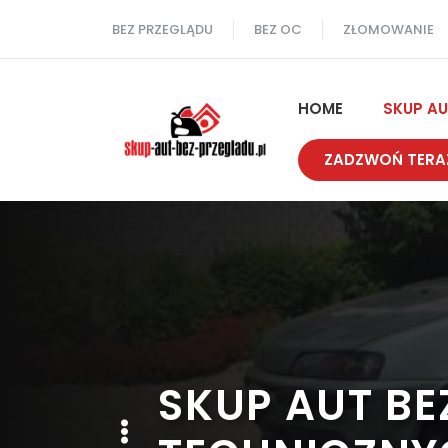
Przejdź
BEZ PRZEGLĄDU
BEZ OC
ZŁOMOWANIE
do
treści
HOME
SKUP A
ZADZWOŃ TERA
SKUP AUT B