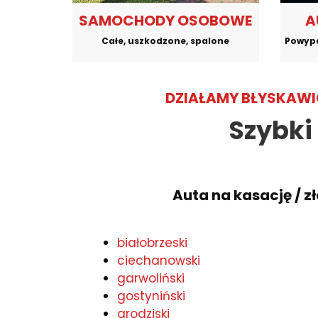
SAMOCHODY OSOBOWE
A
Całe, uszkodzone, spalone
Powypa
DZIAŁAMY BŁYSKAWIC
Szybki
Auta na kasację / 
białobrzeski
ciechanowski
garwoliński
gostyniński
grodziski