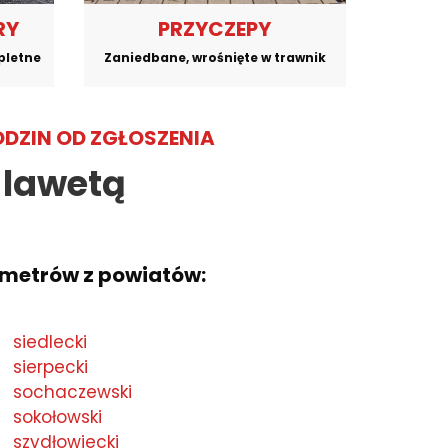
RY
PRZYCZEPY
pletne
Zaniedbane, wrośnięte w trawnik
ODZIN OD ZGŁOSZENIA
 lawetą
ometrów z powiatów:
siedlecki
sierpecki
sochaczewski
sokołowski
szydłowiecki