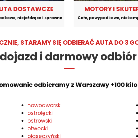
UTA DOSTAWCZE
MOTORY I SKUTE
dkowe, niejeżdżące i sprawne
Całe, powypadkowe, niekom
ZNIE, STARAMY SIĘ ODBIERAĆ AUTA DO 3 G
 dojazd i darmowy odbiór
złomowanie odbieramy z Warszawy +100 kil
nowodworski
ostrołęcki
ostrowski
otwocki
piaseczyński