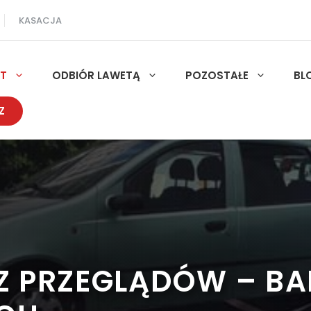
KASACJA
UT
ODBIÓR LAWETĄ
POZOSTAŁE
BL
Z
EZ PRZEGLĄDÓW – B