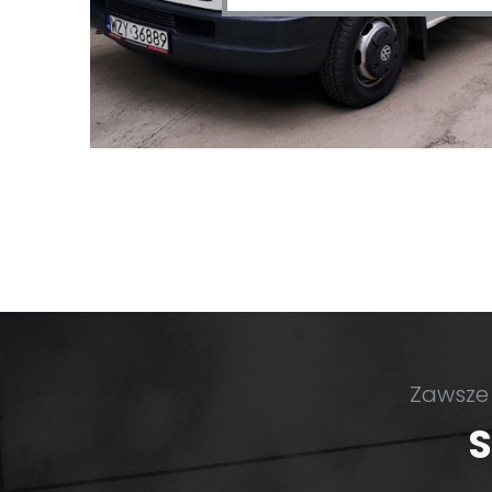
Zawsze
S