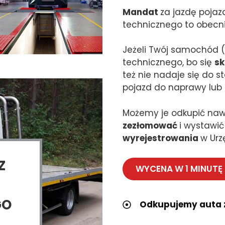
Mandat
za jazdę poja
technicznego to obecn
Jeżeli Twój samochód (
technicznego, bo się
sk
też nie nadaje się do s
pojazd do naprawy lub 
Możemy je odkupić naw
zezłomować
i wystawi
wyrejestrowania
w Urz
Z
WYCENA W 1 MINUTĘ
GO
Odkupujemy auta