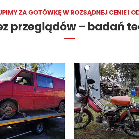
PIMY ZA GOTÓWKĘ W ROZSĄDNEJ CENIE I OD
ez przeglądów – badań t