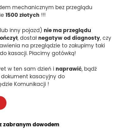
zdem mechanicznym bez przeglądu
ie
1500 złotych
!!!
lub inny pojazd)
nie ma przeglądu
ończył
, dostał
negatyw od diagnosty
, czy
tawienia na przeglądzie to zakupimy taki
do kasacji. Płacimy gotówką!
et w ten sam dzień i
naprawić
, bądź
ć dokument kasacyjny do
ędzie Komunikacji !
 z zabranym dowodem