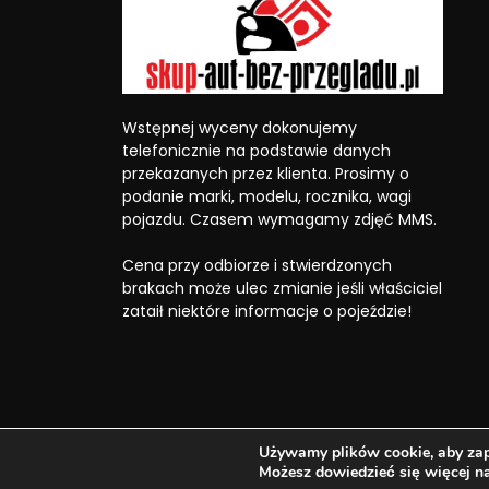
Wstępnej wyceny dokonujemy
telefonicznie na podstawie danych
przekazanych przez klienta. Prosimy o
podanie marki, modelu, rocznika, wagi
pojazdu. Czasem wymagamy zdjęć MMS.
Cena przy odbiorze i stwierdzonych
brakach może ulec zmianie jeśli właściciel
zataił niektóre informacje o pojeździe!
Używamy plików cookie, aby zape
© 2026 Strony www
BOTAK
- dobrze, ale drogo!
Możesz dowiedzieć się więcej n