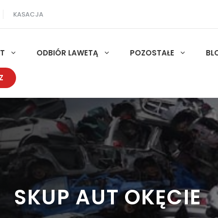
KASACJA
UT
ODBIÓR LAWETĄ
POZOSTAŁE
BL
Z
SKUP AUT OKĘCIE