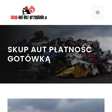
Przejdź
do
MENU
treści
SKUP AUT PŁATNOŚĆ
GOTÓWKĄ