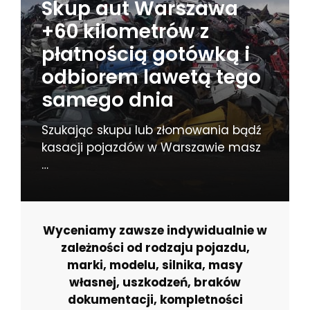
Skup aut Warszawa
+60 kilometrów z
płatnością gotówką i
odbiorem lawetą tego
samego dnia
Szukając skupu lub złomowania bądź
kasacji pojazdów w Warszawie masz
…
Wyceniamy zawsze indywidualnie w
zależności od rodzaju pojazdu,
marki, modelu, silnika, masy
własnej, uszkodzeń, braków
dokumentacji, kompletności