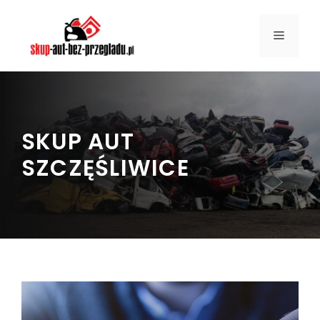
Przejdź
do
MENU
treści
SKUP AUT
SZCZĘŚLIWICE