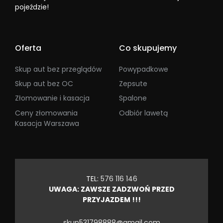
pojeździe!
Oferta
Co skupujemy
Skup aut bez przeglądów
Powypadkowe
Skup aut bez OC
Zepsute
Złomowanie i kasacja
Spalone
Ceny złomowania
Odbiór lawetą
Kasacja Warszawa
TEL:
576 116 146
UWAGA: ZAWSZE ZADZWOŃ PRZED
PRZYJAZDEM !!!
skup531798888@gmail.com