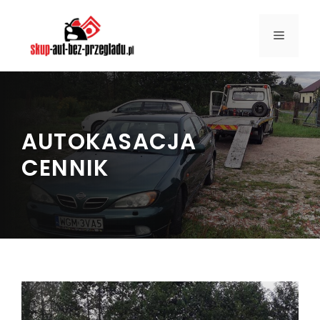
Przejdź
do
MENU
treści
AUTOKASACJA
CENNIK