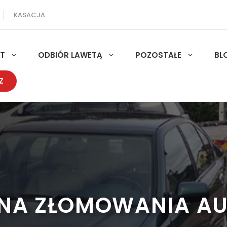
KASACJA
UT
ODBIÓR LAWETĄ
POZOSTAŁE
BL
Z
NA ZŁOMOWANIA A