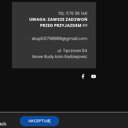
TEL:
576 116 146
UWAGA: ZAWSZE ZADZWOŃ
PRZED PRZYJAZDEM !!!
skup531798888@gmail.com
ul. Tęczowa 64
Nowe Budy koło Radziejowic
a
Złomowanie
Skup aut
Holowanie
AKCEPTUJĘ
ach
.