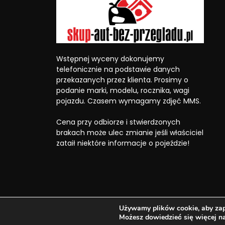
Wstępnej wyceny dokonujemy
telefonicznie na podstawie danych
przekazanych przez klienta. Prosimy o
podanie marki, modelu, rocznika, wagi
pojazdu. Czasem wymagamy zdjęć MMS.
Cena przy odbiorze i stwierdzonych
brakach może ulec zmianie jeśli właściciel
zataił niektóre informacje o pojeździe!
Używamy plików cookie, aby zape
© 2026 Strony www
BOTAK
- dobrze, ale drogo!
Możesz dowiedzieć się więcej n