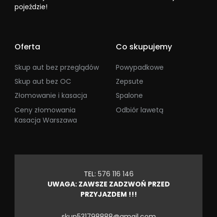
pojeździe!
Oferta
Co skupujemy
Skup aut bez przeglądów
Powypadkowe
Skup aut bez OC
Zepsute
Złomowanie i kasacja
Spalone
Ceny złomowania
Odbiór lawetą
Kasacja Warszawa
TEL:
576 116 146
UWAGA: ZAWSZE ZADZWOŃ PRZED
PRZYJAZDEM !!!
skup531798888@gmail.com