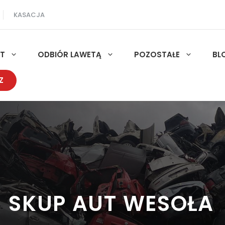
KASACJA
UT
ODBIÓR LAWETĄ
POZOSTAŁE
BL
Z
SKUP AUT WESOŁA