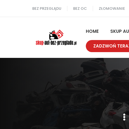
Przejdź
BEZ PRZEGLĄDU
BEZ OC
ZŁOMOWANIE
do
treści
HOME
SKUP A
ZADZWOŃ TERA