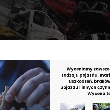
Wyceniamy zawsze i
rodzaju pojazdu, mark
uszkodzeń, braków
pojazdu i innych czynn
Wycena tel