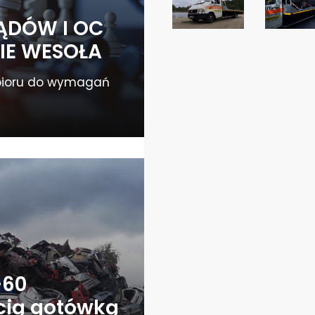
LĄDÓW I OC
IE WESOŁA
bioru do wymagań
+60
ścią gotówką