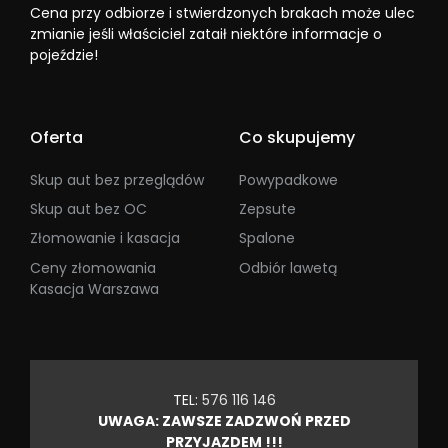
Cena przy odbiorze i stwierdzonych brakach może ulec
zmianie jeśli właściciel zataił niektóre informacje o
pojeździe!
Oferta
Co skupujemy
Skup aut bez przeglądów
Powypadkowe
Skup aut bez OC
Zepsute
Złomowanie i kasacja
Spalone
Ceny złomowania
Odbiór lawetą
Kasacja Warszawa
TEL:
576 116 146
UWAGA: ZAWSZE ZADZWOŃ PRZED
PRZYJAZDEM !!!