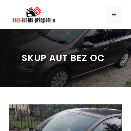
Przejdź
do
MENU
treści
SKUP AUT BEZ OC