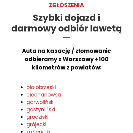
ZGŁOSZENIA
Szybki dojazd i
darmowy odbiór lawetą
Auta na kasację / złomowanie
odbieramy z Warszawy +100
kilometrów z powiatów:
białobrzeski
ciechanowski
garwoliński
gostyniński
grodziski
grójecki
kozienicki