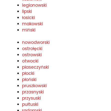
legionowski
lipski
łosicki
makowski
miński
nowodworski
ostrołęcki
ostrowski
otwocki
piaseczyński
płocki
płoński
pruszkowski
przasnyski
przysuski
pułtuski
radomski