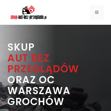
Przejdź
do
MENU
treści
SKUP
AUT BEZ
PRZEGLĄDÓW
ORAZ OC
WARSZAWA
GROCHÓW