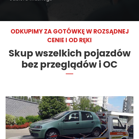
ODKUPIMY ZA GOTÓWKĘ W ROZSĄDNEJ
CENIE I OD RĘKI
Skup wszelkich pojazdów
bez przeglądów i OC