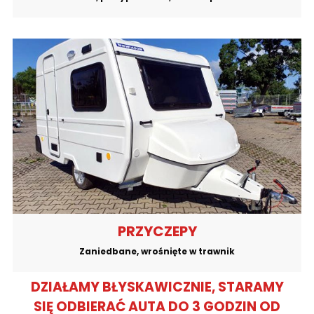
PRZYCZEPY
Zaniedbane, wrośnięte w trawnik
DZIAŁAMY BŁYSKAWICZNIE, STARAMY
SIĘ ODBIERAĆ AUTA DO 3 GODZIN OD