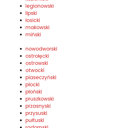
legionowski
lipski
łosicki
makowski
miński
nowodworski
ostrołęcki
ostrowski
otwocki
piaseczyński
płocki
płoński
pruszkowski
przasnyski
przysuski
pułtuski
radomski