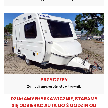
PRZYCZEPY
Zaniedbane, wrośnięte w trawnik
DZIAŁAMY BŁYSKAWICZNIE, STARAMY
SIĘ ODBIERAĆ AUTA DO 3 GODZIN OD