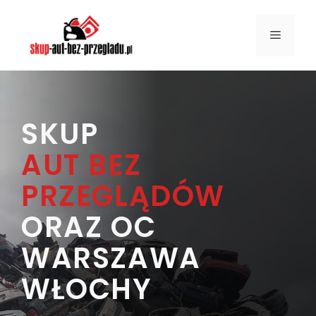
Przejdź
do
MENU
treści
SKUP
AUT BEZ
PRZEGLĄDÓW
ORAZ OC
WARSZAWA
WŁOCHY