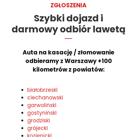
ZGŁOSZENIA
Szybki dojazd i
darmowy odbiór lawetą
Auta na kasację / złomowanie
odbieramy z Warszawy +100
kilometrów z powiatów:
białobrzeski
ciechanowski
garwoliński
gostyniński
grodziski
grójecki
kozienicki