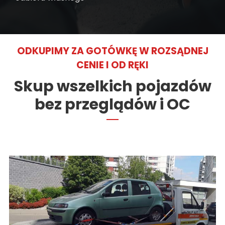
ODKUPIMY ZA GOTÓWKĘ W ROZSĄDNEJ
CENIE I OD RĘKI
Skup wszelkich pojazdów
bez przeglądów i OC