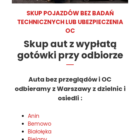
SKUP POJAZDÓW BEZ BADAŃ
TECHNICZNYCH LUB UBEZPIECZENIA
OC
Skup aut z wypłatą
gotówki przy odbiorze
Auta bez przeglądów i OC
odbieramy z Warszawy z dzielnic i
osiedli
:
Anin
Bemowo
Białołęka
Bielany