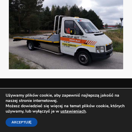
Używamy plików cookie, aby zapewnić najlepszą jakość na
SKUP AUT
naszej stronie internetowej.
Możesz dowiedzieć się więcej na temat plików cookie, których
BEZ OC ORAZ PRZEGLĄDÓW
używamy, lub wyłączyć je w
ustawieniach
.
AKCEPTUJĘ
ZAWSZE UCZCIWIE > SOLIDNIE > SPRAWNIE