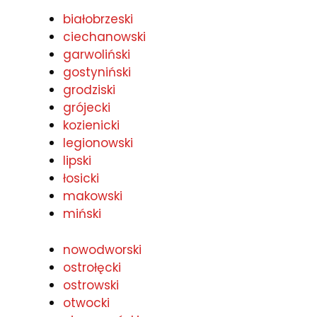
białobrzeski
ciechanowski
garwoliński
gostyniński
grodziski
grójecki
kozienicki
legionowski
lipski
łosicki
makowski
miński
nowodworski
ostrołęcki
ostrowski
otwocki