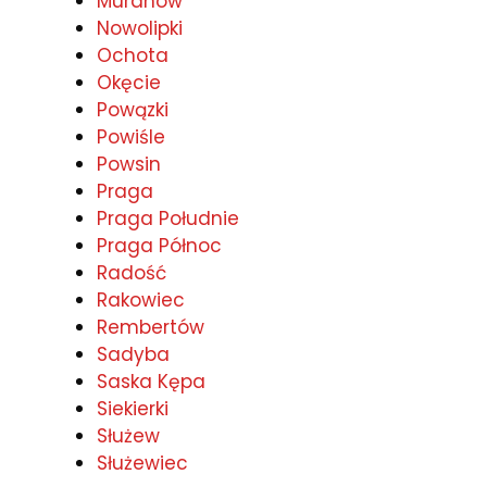
Muranów
Nowolipki
Ochota
Okęcie
Powązki
Powiśle
Powsin
Praga
Praga Południe
Praga Północ
Radość
Rakowiec
Rembertów
Sadyba
Saska Kępa
Siekierki
Służew
Służewiec