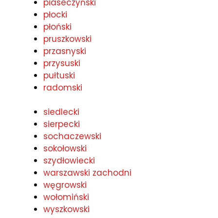
piaseczyński
płocki
płoński
pruszkowski
przasnyski
przysuski
pułtuski
radomski
siedlecki
sierpecki
sochaczewski
sokołowski
szydłowiecki
warszawski zachodni
węgrowski
wołomiński
wyszkowski