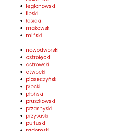
legionowski
lipski
łosicki
makowski
miński
nowodworski
ostrołęcki
ostrowski
otwocki
piaseczyński
płocki
płoński
pruszkowski
przasnyski
przysuski
pułtuski
radomski