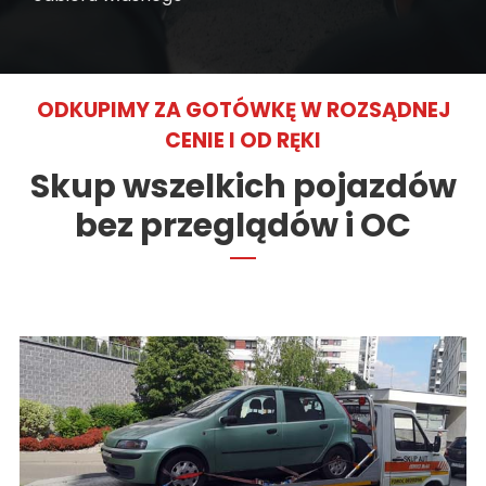
ODKUPIMY ZA GOTÓWKĘ W ROZSĄDNEJ
CENIE I OD RĘKI
Skup wszelkich pojazdów
bez przeglądów i OC