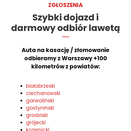
ZGŁOSZENIA
Szybki dojazd i
darmowy odbiór lawetą
Auta na kasację / złomowanie
odbieramy z Warszawy +100
kilometrów z powiatów:
białobrzeski
ciechanowski
garwoliński
gostyniński
grodziski
grójecki
kozienicki