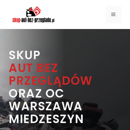
Przejdź
do
MENU
treści
SKUP
AUT BEZ
PRZEGLĄDÓW
ORAZ OC
WARSZAWA
MIEDZESZYN