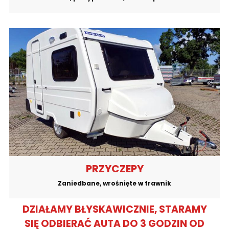
PRZYCZEPY
Zaniedbane, wrośnięte w trawnik
DZIAŁAMY BŁYSKAWICZNIE, STARAMY
SIĘ ODBIERAĆ AUTA DO 3 GODZIN OD