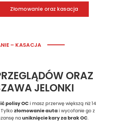
Złomowanie oraz kasacja
NIE – KASACJA
 PRZEGLĄDÓW
ORAZ
ZAWA JELONKI
ć polisy OC
i masz przerwę większą niż 14
? Tylko
złomowanie auta
i wycofanie go z
szansę na
uniknięcie kary za brak OC
.