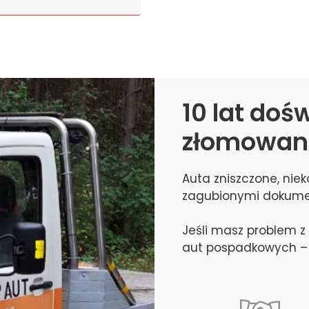
10 lat doś
złomowani
Auta zniszczone, nie
zagubionymi dokume
Jeśli masz problem 
aut pospadkowych – 