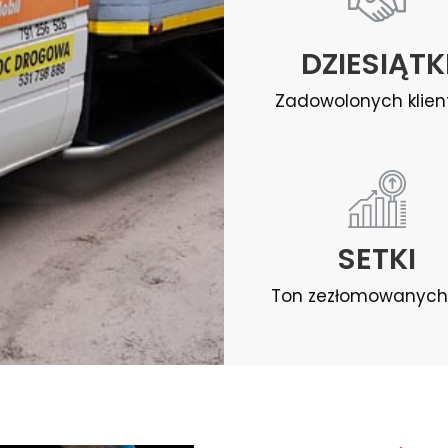
DZIESIĄTK
Zadowolonych klie
SETKI
Ton zezłomowanych