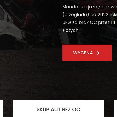
Mandat za jazdę bez w
(przeglądu) od 2022 rok
UFG za brak OC przez 1
złotych…
WYCENA
SKUP AUT BEZ OC