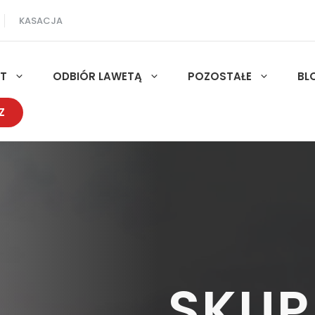
KASACJA
UT
ODBIÓR LAWETĄ
POZOSTAŁE
BL
Z
SKUP