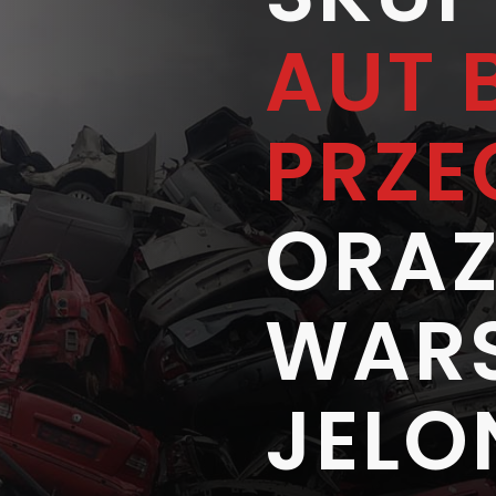
AUT 
PRZ
ORAZ
WAR
JELO