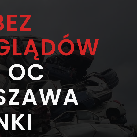
BEZ
EGLĄDÓW
 OC
SZAWA
NKI