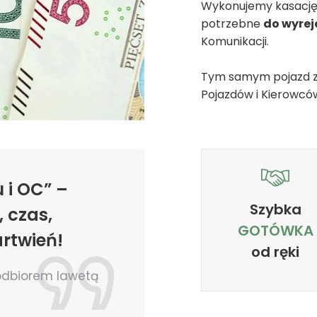
Wykonujemy kasację
potrzebne
do wyre
Komunikacji.
Tym samym pojazd z
Pojazdów i Kierowcó
 i OC” –
Szybka
 czas,
GOTÓWKA
rtwień!
od ręki
 odbiorem lawetą