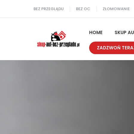
Przejdź
BEZ PRZEGLĄDU
BEZ OC
ZŁOMOWANIE
do
treści
HOME
SKUP A
ZADZWOŃ TERA