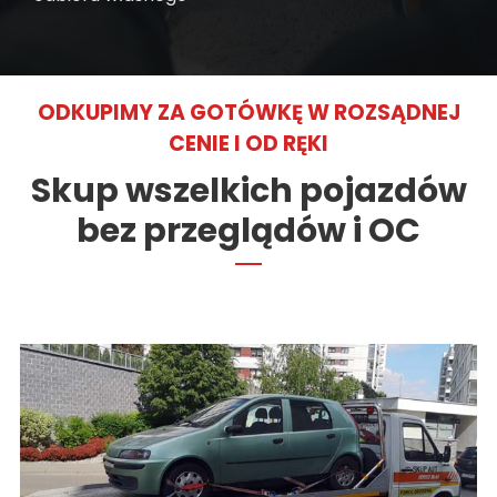
ODKUPIMY ZA GOTÓWKĘ W ROZSĄDNEJ
CENIE I OD RĘKI
Skup wszelkich pojazdów
bez przeglądów i OC