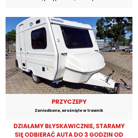
PRZYCZEPY
Zaniedbane, wrośnięte w trawnik
DZIAŁAMY BŁYSKAWICZNIE, STARAMY
SIĘ ODBIERAĆ AUTA DO 3 GODZIN OD