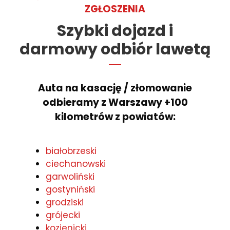
ZGŁOSZENIA
Szybki dojazd i
darmowy odbiór lawetą
Auta na kasację / złomowanie
odbieramy z Warszawy +100
kilometrów z powiatów:
białobrzeski
ciechanowski
garwoliński
gostyniński
grodziski
grójecki
kozienicki