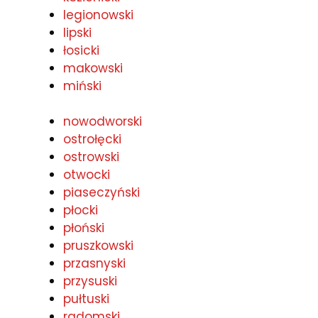
legionowski
lipski
łosicki
makowski
miński
nowodworski
ostrołęcki
ostrowski
otwocki
piaseczyński
płocki
płoński
pruszkowski
przasnyski
przysuski
pułtuski
radomski