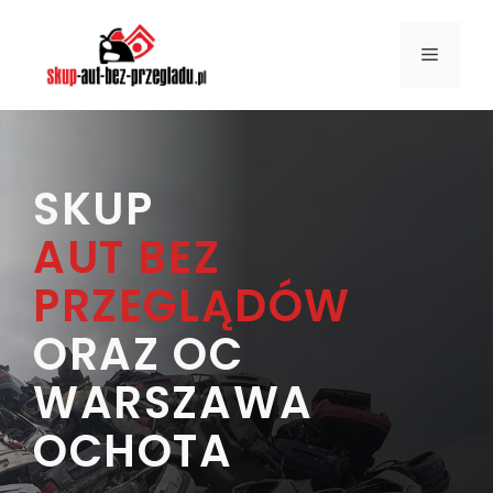
Przejdź
do
MENU
treści
SKUP
AUT BEZ
PRZEGLĄDÓW
ORAZ OC
WARSZAWA
OCHOTA