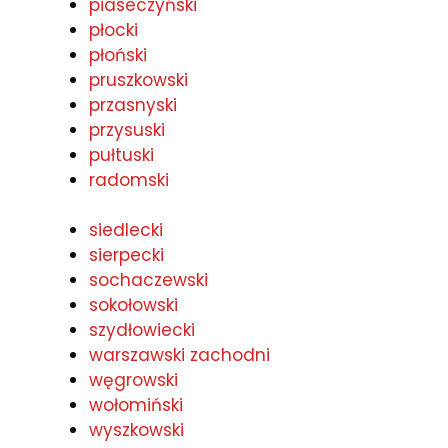
piaseczyński
płocki
płoński
pruszkowski
przasnyski
przysuski
pułtuski
radomski
siedlecki
sierpecki
sochaczewski
sokołowski
szydłowiecki
warszawski zachodni
węgrowski
wołomiński
wyszkowski