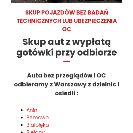
SKUP POJAZDÓW BEZ BADAŃ
TECHNICZNYCH LUB UBEZPIECZENIA
OC
Skup aut z wypłatą
gotówki przy odbiorze
Auta bez przeglądów i OC
odbieramy z Warszawy z dzielnic i
osiedli
:
Anin
Bemowo
Białołęka
Bielany