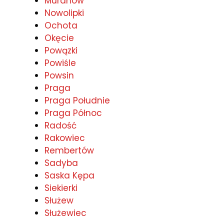
Muranów
Nowolipki
Ochota
Okęcie
Powązki
Powiśle
Powsin
Praga
Praga Południe
Praga Północ
Radość
Rakowiec
Rembertów
Sadyba
Saska Kępa
Siekierki
Służew
Służewiec