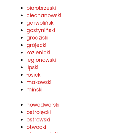
białobrzeski
ciechanowski
garwoliński
gostyniński
grodziski
grójecki
kozienicki
legionowski
lipski
łosicki
makowski
miński
nowodworski
ostrołęcki
ostrowski
otwocki