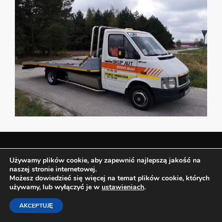
Używamy plików cookie, aby zapewnić najlepszą jakość na
SKUP AUT
naszej stronie internetowej.
Możesz dowiedzieć się więcej na temat plików cookie, których
BEZ OC ORAZ PRZEGLĄDÓW
używamy, lub wyłączyć je w
ustawieniach
.
AKCEPTUJĘ
ZAWSZE UCZCIWIE > SOLIDNIE > SPRAWNIE