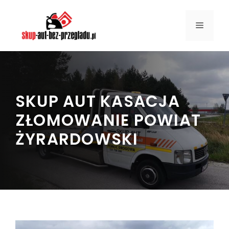
Przejdź
do
MENU
treści
SKUP AUT KASACJA
ZŁOMOWANIE POWIAT
ŻYRARDOWSKI