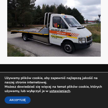
Używamy plików cookie, aby zapewnić najlepszą jakość na
SKUP AUT
naszej stronie internetowej.
Możesz dowiedzieć się więcej na temat plików cookie, których
BEZ OC ORAZ PRZEGLĄDÓW
używamy, lub wyłączyć je w
ustawieniach
.
AKCEPTUJĘ
ZAWSZE UCZCIWIE > SOLIDNIE > SPRAWNIE