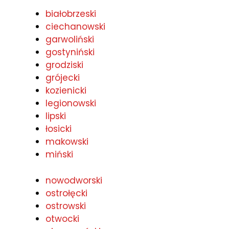
białobrzeski
ciechanowski
garwoliński
gostyniński
grodziski
grójecki
kozienicki
legionowski
lipski
łosicki
makowski
miński
nowodworski
ostrołęcki
ostrowski
otwocki