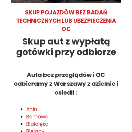
SKUP POJAZDÓW BEZ BADAŃ
TECHNICZNYCH LUB UBEZPIECZENIA
OC
Skup aut z wypłatą
gotówki przy odbiorze
Auta bez przeglądów i OC
odbieramy z Warszawy z dzielnic i
osiedli
:
Anin
Bemowo
Białołęka
Bielany