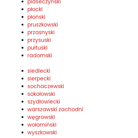
piaseczyński
płocki
płoński
pruszkowski
przasnyski
przysuski
pułtuski
radomski
siedlecki
sierpecki
sochaczewski
sokołowski
szydłowiecki
warszawski zachodni
węgrowski
wołomiński
wyszkowski