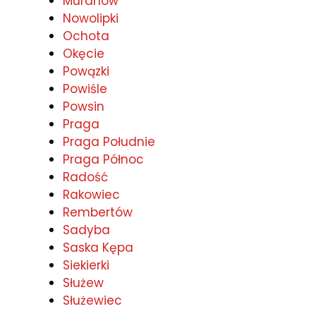
Muranów
Nowolipki
Ochota
Okęcie
Powązki
Powiśle
Powsin
Praga
Praga Południe
Praga Północ
Radość
Rakowiec
Rembertów
Sadyba
Saska Kępa
Siekierki
Służew
Służewiec