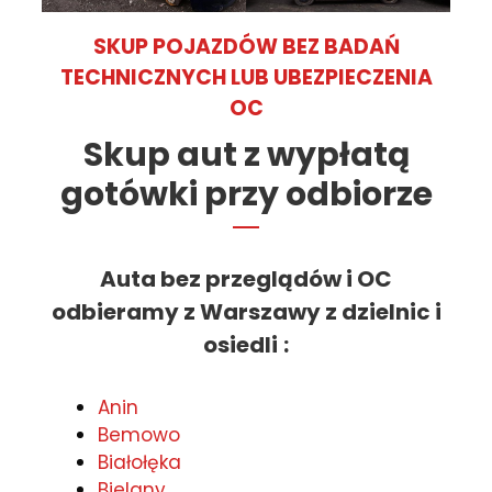
SKUP POJAZDÓW BEZ BADAŃ
TECHNICZNYCH LUB UBEZPIECZENIA
OC
Skup aut z wypłatą
gotówki przy odbiorze
Auta bez przeglądów i OC
odbieramy z Warszawy z dzielnic i
osiedli
:
Anin
Bemowo
Białołęka
Bielany