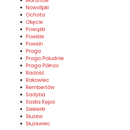
Muranów
Nowolipki
Ochota
Okęcie
Powązki
Powiśle
Powsin
Praga
Praga Południe
Praga Północ
Radość
Rakowiec
Rembertów
Sadyba
Saska Kępa
Siekierki
Służew
Służewiec