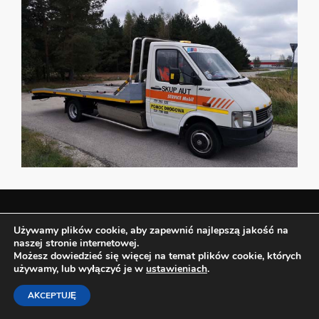
Używamy plików cookie, aby zapewnić najlepszą jakość na
SKUP AUT
naszej stronie internetowej.
Możesz dowiedzieć się więcej na temat plików cookie, których
BEZ OC ORAZ PRZEGLĄDÓW
używamy, lub wyłączyć je w
ustawieniach
.
AKCEPTUJĘ
ZAWSZE UCZCIWIE > SOLIDNIE > SPRAWNIE