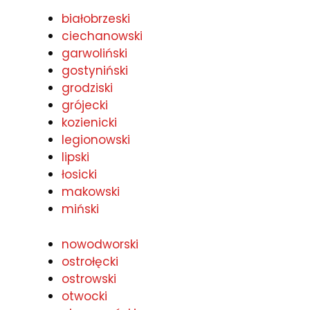
białobrzeski
ciechanowski
garwoliński
gostyniński
grodziski
grójecki
kozienicki
legionowski
lipski
łosicki
makowski
miński
nowodworski
ostrołęcki
ostrowski
otwocki