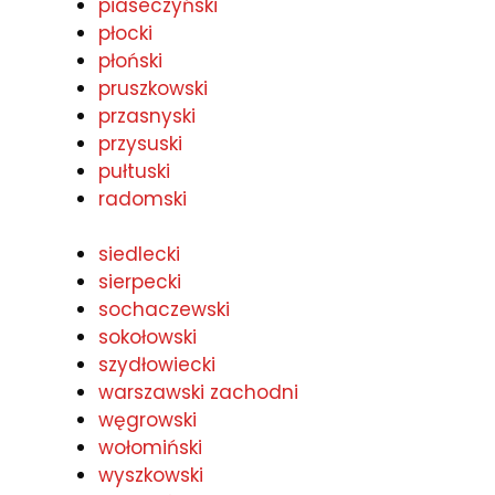
piaseczyński
płocki
płoński
pruszkowski
przasnyski
przysuski
pułtuski
radomski
siedlecki
sierpecki
sochaczewski
sokołowski
szydłowiecki
warszawski zachodni
węgrowski
wołomiński
wyszkowski